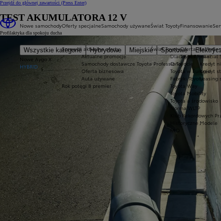
Przejdź do głównej zawartości
(Press Enter)
TEST AKUMULATORA 12 V
Nowe samochody
Oferty specjalne
Samochody używane
Świat Toyoty
Finansowanie
Ser
Profilaktyka dla spokoju ducha
Sprawdź aktualne oferty
Świat Toyoty
Oferta dla firm
Ser
Wszystkie kategorie
Hybrydowe
Miejskie
Sportowe
Elektryc
Aktualne promocje
Dlaczego Toyota?
Toyota Financial 
Nowe Aygo X
Samochody dostawcze Toyota Professional
O Toyocie
Kredyt n
HYBRID
Oferta biznesowa
Toyota w Europie
Kredyt s
Auta używane
Fabryki Toyoty
Leasing 
Rok potęgi 8 premier
Toyota Way
Toyota Mobility
Toyota a środowisko
Norma WLTP
Klub Rekordowych Pr
Historyczne Modele
FAQ