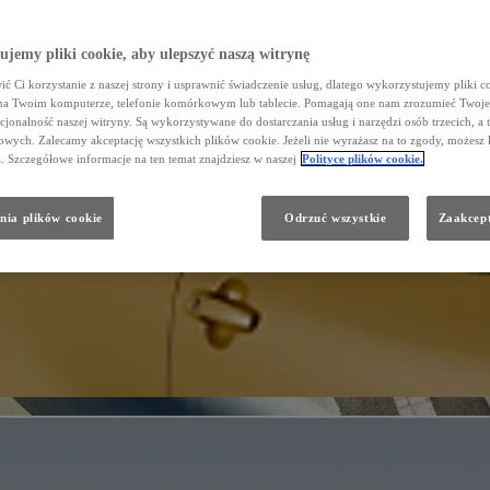
jemy pliki cookie, aby ulepszyć naszą witrynę
ć Ci korzystanie z naszej strony i usprawnić świadczenie usług, dlatego wykorzystujemy pliki co
na Twoim komputerze, telefonie komórkowym lub tablecie. Pomagają one nam zrozumieć Twoje 
cjonalność naszej witryny. Są wykorzystywane do dostarczania usług i narzędzi osób trzecich, a 
wych. Zalecamy akceptację wszystkich plików cookie. Jeżeli nie wyrażasz na to zgody, możesz 
a. Szczegółowe informacje na ten temat znajdziesz w naszej
Polityce plików cookie.
nia plików cookie
Odrzuć wszystkie
Zaakcept