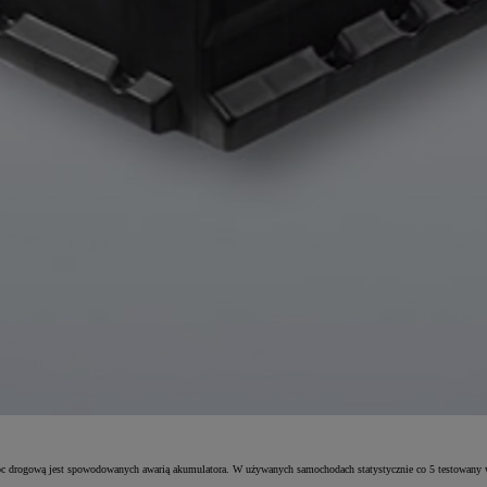
 drogową jest spowodowanych awarią akumulatora. W używanych samochodach statystycznie co 5 testowany w 