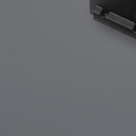
Od
105 300 zł
Corolla Hatchback
HYBRID