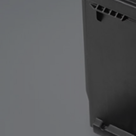
Od
81 900 zł
Yaris Cross
HYBRID