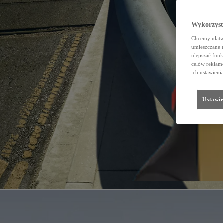
Wykorzystu
Chcemy ułatwi
umieszczane 
ulepszać funk
celów reklamo
ich ustawieni
Ustawie