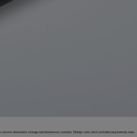
serwisie akumulator wymaga natychmiastowej wymiany. Dlatego warto zlecić proﬁlaktyczną kontrolę stanu