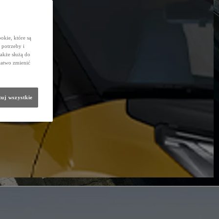
okie, które są
potrzeby i
także służą do
łatwo zmienić
uj wszystkie