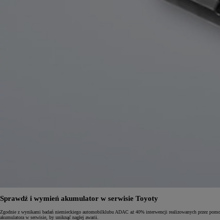
Sprawdź i wymień akumulator w serwisie Toyoty
Zgodnie z wynikami badań niemieckiego automobilklubu ADAC aż 40% interwencji realizowanych przez pomoc
akumulatora w serwisie, by uniknąć nagłej awarii.