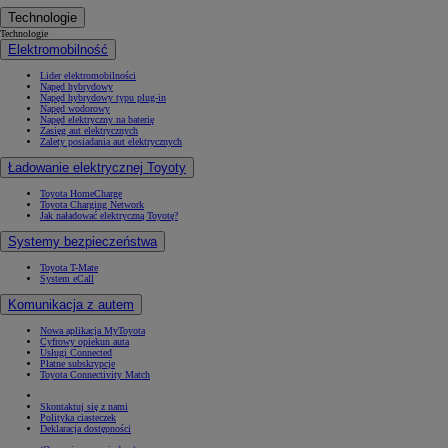
Technologie
Technologie
Elektromobilność
Lider elektromobilności
Napęd hybrydowy
Napęd hybrydowy typu plug-in
Napęd wodorowy
Napęd elektryczny na baterię
Zasięg aut elektrycznych
Zalety posiadania aut elektrycznych
Ładowanie elektrycznej Toyoty
Toyota HomeCharge
Toyota Charging Network
Jak naładować elektryczną Toyotę?
Systemy bezpieczeństwa
Toyota T-Mate
System eCall
Komunikacja z autem
Nowa aplikacja MyToyota
Cyfrowy opiekun auta
Usługi Connected
Płatne subskrypcje
Toyota Connectivity Match
Skontaktuj się z nami
Polityka ciasteczek
Deklaracja dostępności