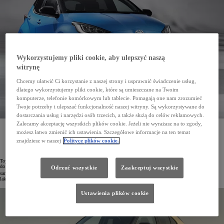
Wykorzystujemy pliki cookie, aby ulepszyć naszą
witrynę
Chcemy ułatwić Ci korzystanie z naszej strony i usprawnić świadczenie usług,
dlatego wykorzystujemy pliki cookie, które są umieszczane na Twoim
komputerze, telefonie komórkowym lub tablecie. Pomagają one nam zrozumieć
Twoje potrzeby i ulepszać funkcjonalność naszej witryny. Są wykorzystywane do
dostarczania usług i narzędzi osób trzecich, a także służą do celów reklamowych.
Zalecamy akceptację wszystkich plików cookie. Jeżeli nie wyrażasz na to zgody,
Toyota w swoich zakładach we Francji wdrożyła pionierską, bezemisyjną kabinę lakierniczą
możesz łatwo zmienić ich ustawienia. Szczegółowe informacje na ten temat
wykorzystującą technologię odzyskiwania ciepła oraz pompy ciepła. Pozwoliło to zmniejszy roczną
emisję CO
o 1000 t
znajdziesz w naszej
Polityce plików cookie.
2
Toyota od lat jest jednym z czołowych producentów nisko- i bezemisyjnych samochodów. Koncern dąży też
do jak najszybszej dekarbonizacji produkcji. Biorąc pod uwagę, że 65% emisji CO
w trakcje powstawania
Odrzuć wszystkie
Zaakceptuj wszystkie
2
samochodów pochodzi z procesów lakierniczych, zespół inżynierów Toyoty stworzył prototypową kabinę
lakierniczą nowej generacji o zerowej emisji CO
(Global Paint Line, GPL).
2
Ustawienia plików cookie