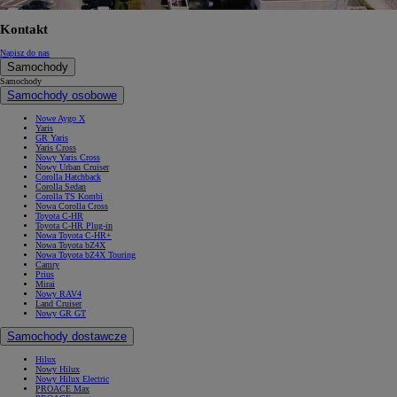
Kontakt
Napisz do nas
Samochody
Samochody
Samochody osobowe
Nowe Aygo X
Yaris
GR Yaris
Yaris Cross
Nowy Yaris Cross
Nowy Urban Cruiser
Corolla Hatchback
Corolla Sedan
Corolla TS Kombi
Nowa Corolla Cross
Toyota C-HR
Toyota C-HR Plug-in
Nowa Toyota C-HR+
Nowa Toyota bZ4X
Nowa Toyota bZ4X Touring
Camry
Prius
Mirai
Nowy RAV4
Land Cruiser
Nowy GR GT
Samochody dostawcze
Hilux
Nowy Hilux
Nowy Hilux Electric
PROACE Max