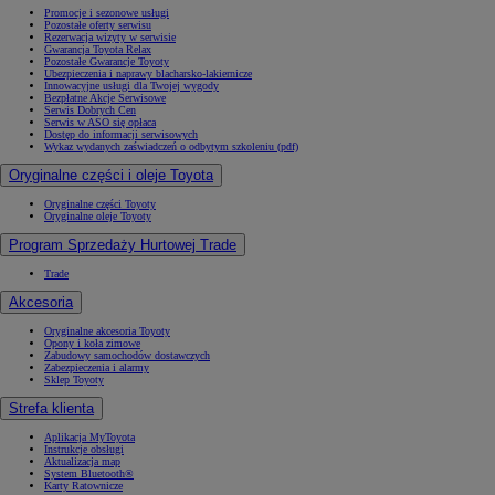
Promocje i sezonowe usługi
Pozostałe oferty serwisu
Rezerwacja wizyty w serwisie
Gwarancja Toyota Relax
Pozostałe Gwarancje Toyoty
Ubezpieczenia i naprawy blacharsko-lakiernicze
Innowacyjne usługi dla Twojej wygody
Bezpłatne Akcje Serwisowe
Serwis Dobrych Cen
Serwis w ASO się opłaca
Dostęp do informacji serwisowych
Wykaz wydanych zaświadczeń o odbytym szkoleniu (pdf)
Oryginalne części i oleje Toyota
Oryginalne części Toyoty
Oryginalne oleje Toyoty
Program Sprzedaży Hurtowej Trade
Trade
Akcesoria
Oryginalne akcesoria Toyoty
Opony i koła zimowe
Zabudowy samochodów dostawczych
Zabezpieczenia i alarmy
Sklep Toyoty
Strefa klienta
Aplikacja MyToyota
Instrukcje obsługi
Aktualizacja map
System Bluetooth®
Karty Ratownicze