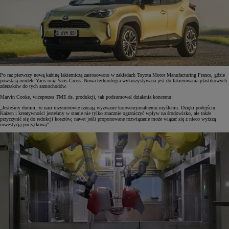
Po raz pierwszy nową kabinę lakierniczą zastosowano w zakładach Toyota Motor Manufacturing France, gdzie
powstają modele Yaris oraz Yaris Cross. Nowa technologia wykorzystywana jest do lakierowania plastikowych
zderzaków do tych samochodów.
Marvin Cooke, wiceprezes TME ds. produkcji, tak podsumował działania koncernu:
„Jesteśmy dumni, że nasi inżynierowie rzucają wyzwanie konwencjonalnemu myśleniu. Dzięki podejściu
Kaizen i kreatywności jesteśmy w stanie nie tylko znacznie ograniczyć wpływ na środowisko, ale także
przyczynić się do redukcji kosztów, nawet jeśli proponowane rozwiązanie może wiązać się z nieco wyższą
inwestycją początkową”.