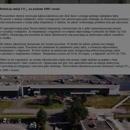
Redukcja emisji CO
na poziome 1000 t roczni
2
Powszechnie obecnie stosowana kabina lakiernicza jest dość duża i wymaga ręcznego nakładania farby.
To proces o niskiej wydajności, który wymaga przy tym zastosowania gazu ziemnego do filtrowania powietrza
oraz utrzymywania w miarę stałej temperatury w kabinie, by jakość ostatecznego produktu była jak najwyższa.
W zaprojektowanej przez Toyotę kabinie lakierniczej wykorzystuje się w pełni zautomatyzowane procesy
o wysokiej wydajności. Za temperaturę i wilgotność we wnętrzu odpowiadają 4 jednostki Air Make Up Unit
(AMU). Dostarczają one powietrze do kabin lakierniczych oraz pozwalają na zachowanie stałych warunków
w środku.
Do kabiny lakierniczej dostarczane jest świeże powietrze. W drodze do kabiny pobiera ono energię
z wymiennika ciepła. Powietrze jest uzdatniane do parametrów pracy farby, a zwłaszcza odpowiedniej
temperatury i wilgotności. Te dwie funkcje są realizowane przez zintegrowaną elektryczną pompę ciepła
i nawilżacz z rozpylaczem wodnym. Temperatura wynosi od 19 do 26 stopni, a wilgotność od 61% do 75%.
Warto tu też wspomnieć, że system odzyskiwania ciepła oraz pompy ciepła zasilane są prądem z farm
fotowoltaicznych i farm wiatrowych. Ograniczają one przy tym zapotrzebowanie na energię elektryczną
i pozwalają na rezygnację z używania gazu ziemnego. Nowa kabina lakiernicza pozwala zmniejszyć emisję C0
2
o 1000 t rocznie.