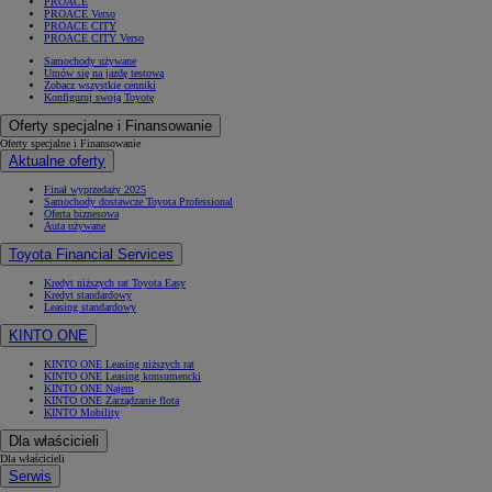
PROACE
PROACE Verso
PROACE CITY
PROACE CITY Verso
Samochody używane
Umów się na jazdę testową
Zobacz wszystkie cenniki
Konfiguruj swoją Toyotę
Oferty specjalne i Finansowanie
Oferty specjalne i Finansowanie
Aktualne oferty
Finał wyprzedaży 2025
Samochody dostawcze Toyota Professional
Oferta biznesowa
Auta używane
Toyota Financial Services
Kredyt niższych rat Toyota Easy
Kredyt standardowy
Leasing standardowy
KINTO ONE
KINTO ONE Leasing niższych rat
KINTO ONE Leasing konsumencki
KINTO ONE Najem
KINTO ONE Zarządzanie flotą
KINTO Mobility
Dla właścicieli
Dla właścicieli
Serwis