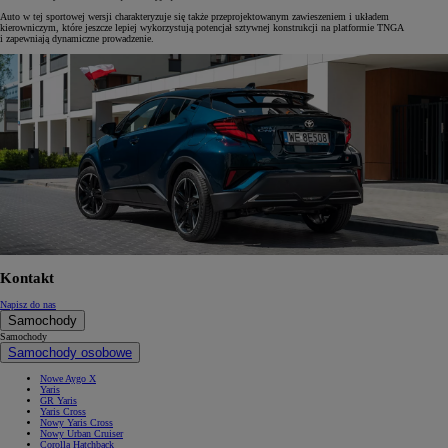
Auto w tej sportowej wersji charakteryzuje się także przeprojektowanym zawieszeniem i układem
kierowniczym, które jeszcze lepiej wykorzystują potencjał sztywnej konstrukcji na platformie TNGA
i zapewniają dynamiczne prowadzenie.
Kontakt
Napisz do nas
Samochody
Samochody
Samochody osobowe
Nowe Aygo X
Yaris
GR Yaris
Yaris Cross
Nowy Yaris Cross
Nowy Urban Cruiser
Corolla Hatchback