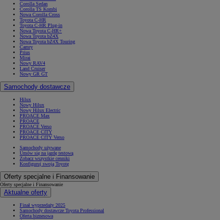
Corolla Sedan
Corolla TS Kombi
Nowa Corolla Cross
Toyota C-HR
Toyota C-HR Plug-in
Nowa Toyota C-HR+
Nowa Toyota bZ4X
Nowa Toyota bZ4X Touring
Camry
Prius
Mirai
Nowy RAV4
Land Cruiser
Nowy GR GT
Samochody dostawcze
Hilux
Nowy Hilux
Nowy Hilux Electric
PROACE Max
PROACE
PROACE Verso
PROACE CITY
PROACE CITY Verso
Samochody używane
Umów się na jazdę testową
Zobacz wszystkie cenniki
Konfiguruj swoją Toyotę
Oferty specjalne i Finansowanie
Oferty specjalne i Finansowanie
Aktualne oferty
Finał wyprzedaży 2025
Samochody dostawcze Toyota Professional
Oferta biznesowa