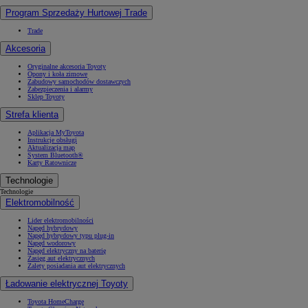
Program Sprzedaży Hurtowej Trade
Trade
Akcesoria
Oryginalne akcesoria Toyoty
Opony i koła zimowe
Zabudowy samochodów dostawczych
Zabezpieczenia i alarmy
Sklep Toyoty
Strefa klienta
Aplikacja MyToyota
Instrukcje obsługi
Aktualizacja map
System Bluetooth®
Karty Ratownicze
Technologie
Technologie
Elektromobilność
Lider elektromobilności
Napęd hybrydowy
Napęd hybrydowy typu plug-in
Napęd wodorowy
Napęd elektryczny na baterię
Zasięg aut elektrycznych
Zalety posiadania aut elektrycznych
Ładowanie elektrycznej Toyoty
Toyota HomeCharge