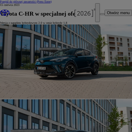
Przejdź do głównej zawartości
(Press Enter)
15 czerwca 2023
Toyota C-HR w specjalnej ofercie
Otwórz menu
Wersja z napędem hybrydowym 2.0 w cenie hybrydy 1.8