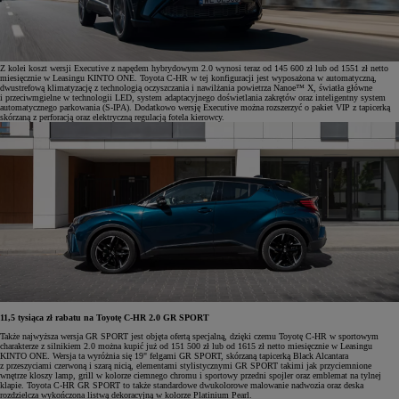
Z kolei koszt wersji Executive z napędem hybrydowym 2.0 wynosi teraz od 145 600 zł lub od 1551 zł netto
miesięcznie w Leasingu KINTO ONE. Toyota C-HR w tej konfiguracji jest wyposażona w automatyczną,
dwustrefową klimatyzację z technologią oczyszczania i nawilżania powietrza Nanoe™ X, światła główne
i przeciwmgielne w technologii LED, system adaptacyjnego doświetlania zakrętów oraz inteligentny system
automatycznego parkowania (S-IPA). Dodatkowo wersję Executive można rozszerzyć o pakiet VIP z tapicerką
skórzaną z perforacją oraz elektryczną regulacją fotela kierowcy.
11,5 tysiąca zł rabatu na Toyotę C-HR 2.0 GR SPORT
Także najwyższa wersja GR SPORT jest objęta ofertą specjalną, dzięki czemu Toyotę C-HR w sportowym
charakterze z silnikiem 2.0 można kupić już od 151 500 zł lub od 1615 zł netto miesięcznie w Leasingu
KINTO ONE. Wersja ta wyróżnia się 19" felgami GR SPORT, skórzaną tapicerką Black Alcantara
z przeszyciami czerwoną i szarą nicią, elementami stylistycznymi GR SPORT takimi jak przyciemnione
wnętrze kloszy lamp, grill w kolorze ciemnego chromu i sportowy przedni spojler oraz emblemat na tylnej
klapie. Toyota C-HR GR SPORT to także standardowe dwukolorowe malowanie nadwozia oraz deska
rozdzielcza wykończona listwą dekoracyjną w kolorze Platinium Pearl.