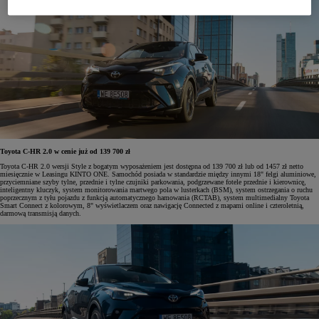
Toyota C-HR 2.0 w cenie już od 139 700 zł
Toyota C-HR 2.0 wersji Style z bogatym wyposażeniem jest dostępna od 139 700 zł lub od 1457 zł netto
miesięcznie w Leasingu KINTO ONE. Samochód posiada w standardzie między innymi 18" felgi aluminiowe,
przyciemniane szyby tylne, przednie i tylne czujniki parkowania, podgrzewane fotele przednie i kierownicę,
inteligentny kluczyk, system monitorowania martwego pola w lusterkach (BSM), system ostrzegania o ruchu
poprzecznym z tyłu pojazdu z funkcją automatycznego hamowania (RCTAB), system multimedialny Toyota
Smart Connect z kolorowym, 8" wyświetlaczem oraz nawigację Connected z mapami online i czteroletnią,
darmową transmisją danych.