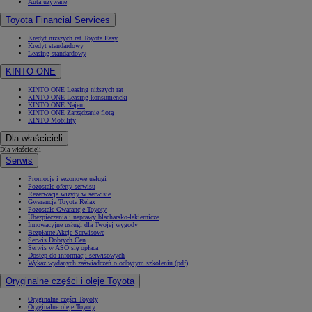
Auta używane
Toyota Financial Services
Kredyt niższych rat Toyota Easy
Kredyt standardowy
Leasing standardowy
KINTO ONE
KINTO ONE Leasing niższych rat
KINTO ONE Leasing konsumencki
KINTO ONE Najem
KINTO ONE Zarządzanie flotą
KINTO Mobility
Dla właścicieli
Dla właścicieli
Serwis
Promocje i sezonowe usługi
Pozostałe oferty serwisu
Rezerwacja wizyty w serwisie
Gwarancja Toyota Relax
Pozostałe Gwarancje Toyoty
Ubezpieczenia i naprawy blacharsko-lakiernicze
Innowacyjne usługi dla Twojej wygody
Bezpłatne Akcje Serwisowe
Serwis Dobrych Cen
Serwis w ASO się opłaca
Dostęp do informacji serwisowych
Wykaz wydanych zaświadczeń o odbytym szkoleniu (pdf)
Oryginalne części i oleje Toyota
Oryginalne części Toyoty
Oryginalne oleje Toyoty