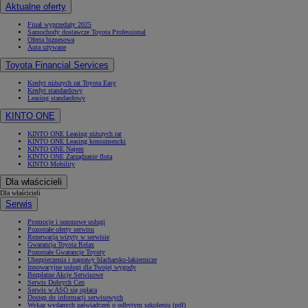
Aktualne oferty
Finał wyprzedaży 2025
Samochody dostawcze Toyota Professional
Oferta biznesowa
Auta używane
Toyota Financial Services
Kredyt niższych rat Toyota Easy
Kredyt standardowy
Leasing standardowy
KINTO ONE
KINTO ONE Leasing niższych rat
KINTO ONE Leasing konsumencki
KINTO ONE Najem
KINTO ONE Zarządzanie flotą
KINTO Mobility
Dla właścicieli
Dla właścicieli
Serwis
Promocje i sezonowe usługi
Pozostałe oferty serwisu
Rezerwacja wizyty w serwisie
Gwarancja Toyota Relax
Pozostałe Gwarancje Toyoty
Ubezpieczenia i naprawy blacharsko-lakiernicze
Innowacyjne usługi dla Twojej wygody
Bezpłatne Akcje Serwisowe
Serwis Dobrych Cen
Serwis w ASO się opłaca
Dostęp do informacji serwisowych
Wykaz wydanych zaświadczeń o odbytym szkoleniu (pdf)