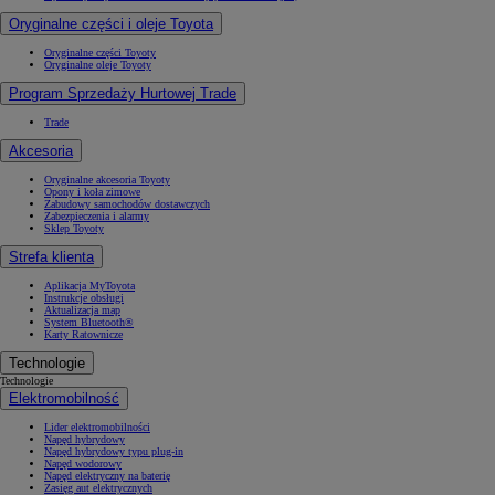
Oryginalne części i oleje Toyota
Oryginalne części Toyoty
Oryginalne oleje Toyoty
Program Sprzedaży Hurtowej Trade
Trade
Akcesoria
Oryginalne akcesoria Toyoty
Opony i koła zimowe
Zabudowy samochodów dostawczych
Zabezpieczenia i alarmy
Sklep Toyoty
Strefa klienta
Aplikacja MyToyota
Instrukcje obsługi
Aktualizacja map
System Bluetooth®
Karty Ratownicze
Technologie
Technologie
Elektromobilność
Lider elektromobilności
Napęd hybrydowy
Napęd hybrydowy typu plug-in
Napęd wodorowy
Napęd elektryczny na baterię
Zasięg aut elektrycznych