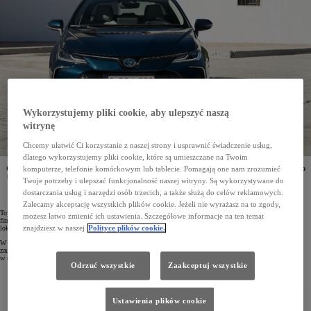
Wykorzystujemy pliki cookie, aby ulepszyć naszą
witrynę
Chcemy ułatwić Ci korzystanie z naszej strony i usprawnić świadczenie usług,
dlatego wykorzystujemy pliki cookie, które są umieszczane na Twoim
Od stycznia do września 2023 roku firmy zarejestrowały 47 020 aut osobowych Toyoty, co zapewniło
komputerze, telefonie komórkowym lub tablecie. Pomagają one nam zrozumieć
marce pozycję lidera rynku flotowego w Polsce. Najczęściej wybieranym autem była Corolla. W Top
Twoje potrzeby i ulepszać funkcjonalność naszej witryny. Są wykorzystywane do
10 najpopularniejszych osobowych samochodów flotowych znalazło się aż pięć modeli Toyoty.
dostarczania usług i narzędzi osób trzecich, a także służą do celów reklamowych.
Zalecamy akceptację wszystkich plików cookie. Jeżeli nie wyrażasz na to zgody,
Toyota umacnia się na pozycji lidera rynku flotowego w Polsce. W trzech pierwszych kwartałach 2023 roku
możesz łatwo zmienić ich ustawienia. Szczegółowe informacje na ten temat
firmy zarejestrowały 47 020 samochodów osobowych marki – prawie tyle, ile konkurenci z drugiej i trzeciej
znajdziesz w naszej
Polityce plików cookie.
lokaty łącznie.
W porównaniu z tym samym okresem roku ubiegłego marka odnotowała 25-procentowy wzrost. Dzięki
zaufaniu firm Toyota ma aż 18,5% udziału w polskim rynku flotowym, co jest wzrostem o 1,6 p.p.
w stosunku do roku ubiegłego.
Odrzuć wszystkie
Zaakceptuj wszystkie
Ustawienia plików cookie