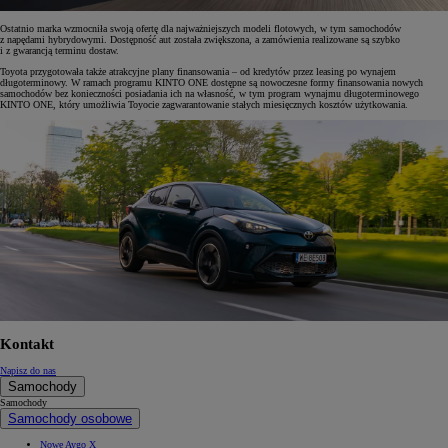
Ostatnio marka wzmocniła swoją ofertę dla najważniejszych modeli flotowych, w tym samochodów
z napędami hybrydowymi. Dostępność aut została zwiększona, a zamówienia realizowane są szybko
i z gwarancją terminu dostaw.
Toyota przygotowała także atrakcyjne plany finansowania – od kredytów przez leasing po wynajem
długoterminowy. W ramach programu KINTO ONE dostępne są nowoczesne formy finansowania nowych
samochodów bez konieczności posiadania ich na własność, w tym program wynajmu długoterminowego
KINTO ONE, który umożliwia Toyocie zagwarantowanie stałych miesięcznych kosztów użytkowania.
Kontakt
Napisz do nas
Samochody
Samochody
Samochody osobowe
Nowe Aygo X