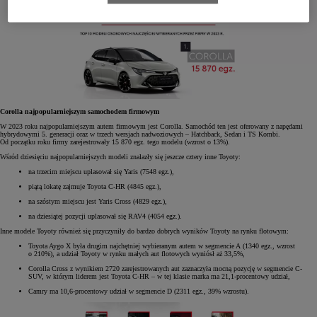
Corolla najpopularniejszym samochodem firmowym
W 2023 roku najpopularniejszym autem firmowym jest Corolla. Samochód ten jest oferowany z napędami
hybrydowymi 5. generacji oraz w trzech wersjach nadwoziowych – Hatchback, Sedan i TS Kombi.
Od początku roku firmy zarejestrowały 15 870 egz. tego modelu (wzrost o 13%).
Wśród dziesięciu najpopularniejszych modeli znalazły się jeszcze cztery inne Toyoty:
na trzecim miejscu uplasował się Yaris (7548 egz.),
piątą lokatę zajmuje Toyota C-HR (4845 egz.),
na szóstym miejscu jest Yaris Cross (4829 egz.),
na dziesiątej pozycji uplasował się RAV4 (4054 egz.).
Inne modele Toyoty również się przyczyniły do bardzo dobrych wyników Toyoty na rynku flotowym:
Toyota Aygo X była drugim najchętniej wybieranym autem w segmencie A (1340 egz., wzrost
o 210%), a udział Toyoty w rynku małych aut flotowych wyniósł aż 33,5%,
Corolla Cross z wynikiem 2720 zarejestrowanych aut zaznaczyła mocną pozycję w segmencie C-
SUV, w którym liderem jest Toyota C-HR – w tej klasie marka ma 21,1-procentowy udział,
Camry ma 10,6-procentowy udział w segmencie D (2311 egz., 39% wzrostu).