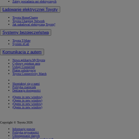
Zalety posiadania aut elektrycznych
Ładowanie elektrycznej Toyoty
Toyota HomeCharge
Toyota Charging Network
Jak naładować elektryczną Toyotę?
Systemy bezpieczeństwa
Toyota T-Mate
System eCall
Komunikacja z autem
Nowa aplikacja MyToyota
Cyfrowy opiekun auta
Usługi Connected
Płatne subskrypcje
Toyota Connectivity Match
Skontaktuj się z nami
Polityka ciasteczek
Deklaracja dostępności
(Opens in new window)
(Opens in new window)
(Opens in new window)
(Opens in new window)
Copyright © Toyota 2026
Informacje prawne
Polityka prywatności
Udostępnianie danych