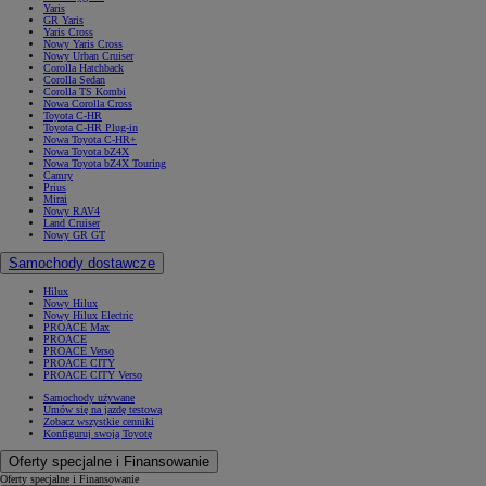
Yaris
GR Yaris
Yaris Cross
Nowy Yaris Cross
Nowy Urban Cruiser
Corolla Hatchback
Corolla Sedan
Corolla TS Kombi
Nowa Corolla Cross
Toyota C-HR
Toyota C-HR Plug-in
Nowa Toyota C-HR+
Nowa Toyota bZ4X
Nowa Toyota bZ4X Touring
Camry
Prius
Mirai
Nowy RAV4
Land Cruiser
Nowy GR GT
Samochody dostawcze
Hilux
Nowy Hilux
Nowy Hilux Electric
PROACE Max
PROACE
PROACE Verso
PROACE CITY
PROACE CITY Verso
Samochody używane
Umów się na jazdę testową
Zobacz wszystkie cenniki
Konfiguruj swoją Toyotę
Oferty specjalne i Finansowanie
Oferty specjalne i Finansowanie