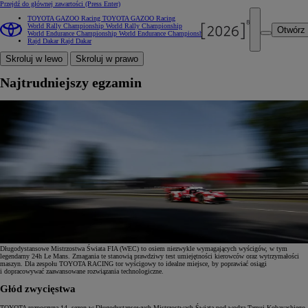
Przejdź do głównej zawartości
(Press Enter)
TOYOTA GAZOO Racing
TOYOTA GAZOO Racing
World Rally Championship
World Rally Championship
Otwórz
World Endurance Championship
World Endurance Championship
Rajd Dakar
Rajd Dakar
Skroluj w lewo
Skroluj w prawo
Najtrudniejszy egzamin
Długodystansowe Mistrzostwa Świata FIA (WEC) to osiem niezwykle wymagających wyścigów, w tym
legendarny 24h Le Mans. Zmagania te stanowią prawdziwy test umiejętności kierowców oraz wytrzymałości
maszyn. Dla zespołu TOYOTA RACING tor wyścigowy to idealne miejsce, by poprawiać osiągi
i dopracowywać zaawansowane rozwiązania technologiczne.
Głód zwycięstwa
TOYOTA rozpoczyna 14. sezon w Długodystansowych Mistrzostwach Świata pod wodzą Tamui Kobayashiego,