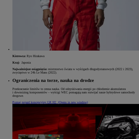
Kierowca:
Ryo Hirakawa
Kraj:
Japonia
Najważniejsze osiągnięcia:
mistrzostwo świata w wyścigach długodystansowych (2022 i 2023),
zwycięstwo w 24h Le Mans (2022).
Ograniczenia na torze, nauka na drodze
Przekraczanie limitów to cenna nauka. Od odzyskiwania energii po chłodzenie akumulatora
i downsizing komponentów – wyścigi WEC pomagają nam rozwijać nasze hybrydowe samochody
drogowe.
Poznaj pojazd koncepcyjny GR H2
(Opens in new window)