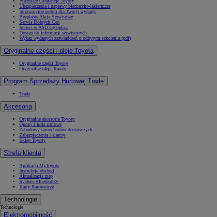
Pozostałe Gwarancje Toyoty
Ubezpieczenia i naprawy blacharsko-lakiernicze
Innowacyjne usługi dla Twojej wygody
Bezpłatne Akcje Serwisowe
Serwis Dobrych Cen
Serwis w ASO się opłaca
Dostęp do informacji serwisowych
Wykaz wydanych zaświadczeń o odbytym szkoleniu (pdf)
Oryginalne części i oleje Toyota
Oryginalne części Toyoty
Oryginalne oleje Toyoty
Program Sprzedaży Hurtowej Trade
Trade
Akcesoria
Oryginalne akcesoria Toyoty
Opony i koła zimowe
Zabudowy samochodów dostawczych
Zabezpieczenia i alarmy
Sklep Toyoty
Strefa klienta
Aplikacja MyToyota
Instrukcje obsługi
Aktualizacja map
System Bluetooth®
Karty Ratownicze
Technologie
Technologie
Elektromobilność