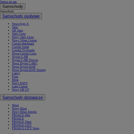
Napisz do nas
Samochody
Samochody
Samochody osobowe
Nowe Aygo X
Yaris
GR Yaris
Yaris Cross
Nowy Yaris Cross
Nowy Urban Cruiser
Corolla Hatchback
Corolla Sedan
Corolla TS Kombi
Nowa Corolla Cross
Toyota C-HR
Toyota C-HR Plug-in
Nowa Toyota C-HR+
Nowa Toyota bZ4X
Nowa Toyota bZ4X Touring
Camry
Prius
Mirai
Nowy RAV4
Land Cruiser
Nowy GR GT
Samochody dostawcze
Hilux
Nowy Hilux
Nowy Hilux Electric
PROACE Max
PROACE
PROACE Verso
PROACE CITY
PROACE CITY Verso