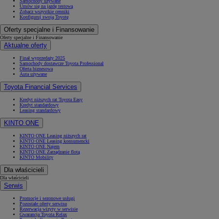
Samochody używane
Umów się na jazdę testową
Zobacz wszystkie cenniki
Konfiguruj swoją Toyotę
Oferty specjalne i Finansowanie
Oferty specjalne i Finansowanie
Aktualne oferty
Finał wyprzedaży 2025
Samochody dostawcze Toyota Professional
Oferta biznesowa
Auta używane
Toyota Financial Services
Kredyt niższych rat Toyota Easy
Kredyt standardowy
Leasing standardowy
KINTO ONE
KINTO ONE Leasing niższych rat
KINTO ONE Leasing konsumencki
KINTO ONE Najem
KINTO ONE Zarządzanie flotą
KINTO Mobility
Dla właścicieli
Dla właścicieli
Serwis
Promocje i sezonowe usługi
Pozostałe oferty serwisu
Rezerwacja wizyty w serwisie
Gwarancja Toyota Relax