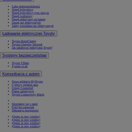
Lider elektromobilności
Napęd hybrydowy
Napęd hybrydowy typu plug-in
Napęd wodorowy
Napęd elektryczny na baterię
Zasięg aut elektrycznych
Zalety posiadania aut elektrycznych
Ładowanie elektrycznej Toyoty
Toyota HomeCharge
Toyota Charging Network
Jak naładować elektryczną Toyotę?
Systemy bezpieczeństwa
Toyota T-Mate
System eCall
Komunikacja z autem
Nowa aplikacja MyToyota
Cyfrowy opiekun auta
Usługi Connected
Płatne subskrypcje
Toyota Connectivity Match
Skontaktuj się z nami
Polityka ciasteczek
Deklaracja dostępności
(Opens in new window)
(Opens in new window)
(Opens in new window)
(Opens in new window)