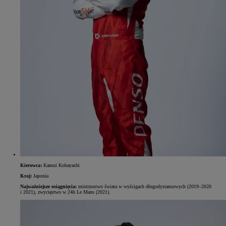
Kierowca:
Kamui Kobayashi
Kraj:
Japonia
Najważniejsze osiągnięcia:
mistrzostwo świata w wyścigach długodystansowych (2019–2020
i 2021), zwycięstwo w 24h Le Mans (2021).