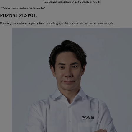
Tył: obręcze z magnezu 14x18", opony 34/71-18
* Podlega zmianie zgodnie z regulacjami BoP.
POZNAJ ZESPÓŁ
Nasz międzynarodowy zespół legitymuje się bogatym doświadczeniem w sportach motorowych.