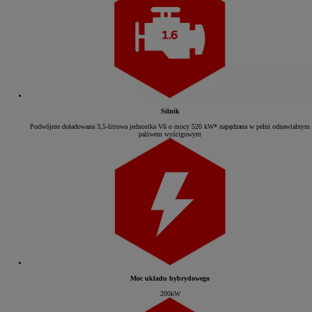
Silnik
Podwójnie doładowana 3,5-litrowa jednostka V6 o mocy 520 kW* napędzana w pełni odnawialnym
paliwem wyścigowym
Moc układu hybrydowego
200kW