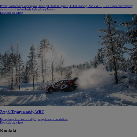
Poznaj samochody wyścigowe, takie jak TS050 Hybrid, C-HR Racing, Yaris WRC, GR Supra oraz zespoły,
dziedzictwo i technologię hybrydową Toyoty.
Dowiedz się więcej
Zespół Toyoty a rajdy WRC
Hybrydowy GR Yaris Rally1 przygotowany do startów
Dowiedz się więcej
Kontakt