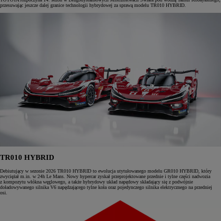
przesuwając jeszcze dalej granice technologii hybrydowej za sprawą modelu TR010 HYBRID.
TR010 HYBRID
Debiutujący w sezonie 2026 TR010 HYBRID to ewolucja utytułowanego modelu GR010 HYBRID, który
zwyciężał m.in. w 24h Le Mans. Nowy hypercar zyskał przeprojektowane przednie i tylne części nadwozia
z kompozytu włókna węglowego, a także hybrydowy układ napędowy składający się z podwójnie
doładowywanego silnika V6 napędzającego tylne koła oraz pojedynczego silnika elektrycznego na przedniej
osi.