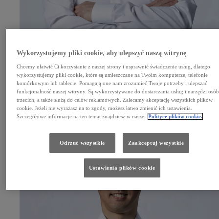
Wykorzystujemy pliki cookie, aby ulepszyć naszą witrynę
Chcemy ułatwić Ci korzystanie z naszej strony i usprawnić świadczenie usług, dlatego
wykorzystujemy pliki cookie, które są umieszczane na Twoim komputerze, telefonie
komórkowym lub tablecie. Pomagają one nam zrozumieć Twoje potrzeby i ulepszać
Kamui Kobayashi
funkcjonalność naszej witryny. Są wykorzystywane do dostarczania usług i narzędzi osó
Dyrektor zespołu i kierowca
trzecich, a także służą do celów reklamowych. Zalecamy akceptację wszystkich plików
cookie. Jeżeli nie wyrażasz na to zgody, możesz łatwo zmienić ich ustawienia.
Szczegółowe informacje na ten temat znajdziesz w naszej
Polityce plików cookie.
Odrzuć wszystkie
Zaakceptuj wszystkie
Ustawienia plików cookie