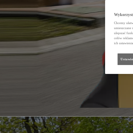
Wykorzystu
Chcemy ułatwi
umieszczane 
ulepszać funk
celów reklamo
ich ustawieni
Ustawie