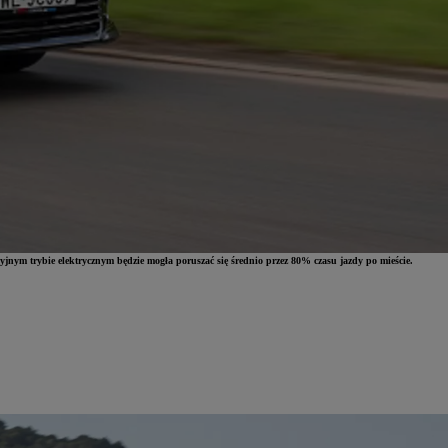
jnym trybie elektrycznym będzie mogła poruszać się średnio przez 80% czasu jazdy po mieście.