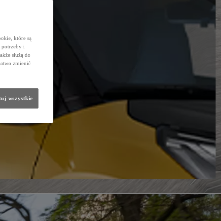
okie, które są
potrzeby i
także służą do
łatwo zmienić
uj wszystkie