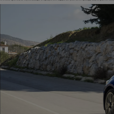
Od
105 300 zł
Corolla Hatchback
HYBRID