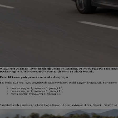
W 2023 roku w salonach Toyoty zadebiutuje Corolla po faceliftingu. Do wyboru będą dwa nowe, mocnie
Dowiodły tego m.in. testy wykonane w warunkach zimowych na ulicach Poznania.
Ponad 80% czasu jazdy po mieście na silniku elektrycznym
Od
81 900 zł
Pod koniec 2022 roku Toyota zorganizowała badanie wydajności swoich napędów hybrydowych. Przy pomocy 
Corolla z napędem hybrydowym 5. generacji 1.8,
Yaris Cross
Corolla z napędem hybrydowym 4. generacji 1.8,
HYBRID
Auris z napędem hybrydowym 3. generacji 1.8.
Samochody miały pięciokrotnie pokonać trasę o długości 11,9 km, wytyczoną ulicami Poznania. Przejazdy po 