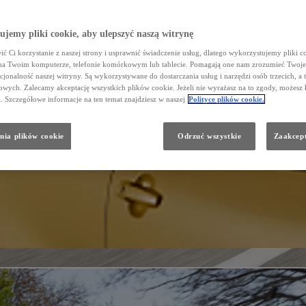
jemy pliki cookie, aby ulepszyć naszą witrynę
ć Ci korzystanie z naszej strony i usprawnić świadczenie usług, dlatego wykorzystujemy pliki co
na Twoim komputerze, telefonie komórkowym lub tablecie. Pomagają one nam zrozumieć Twoje 
cjonalność naszej witryny. Są wykorzystywane do dostarczania usług i narzędzi osób trzecich, a 
wych. Zalecamy akceptację wszystkich plików cookie. Jeżeli nie wyrażasz na to zgody, możesz 
a. Szczegółowe informacje na ten temat znajdziesz w naszej
Polityce plików cookie.
nia plików cookie
Odrzuć wszystkie
Zaakcept