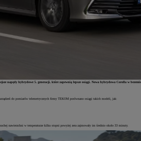
jsze napędy hybrydowe 5. generacji, które zapewnią lepsze osiągi. Nowa hybrydowa Corolla w bezemisy
urządzeń do pomiarów telemetrycznych firmy TEKOM porównano osiągi takich modeli, jak:
suchej nawierzchni w temperaturze kilku stopni powyżej zera zajmowały im średnio około 33 minuty.