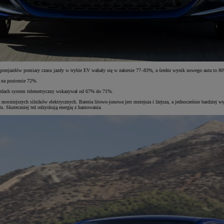
 przejazdów pomiary czasu jazdy w trybie EV wahały się w zakresie 77–83%, a średni wynik nowego auta to 8
ą na poziomie 72%.
ejazdach system telemetryczny wskazywał od 67% do 71%.
z mocniejszych silników elektrycznych. Bateria litowo-jonowa jest mniejsza i lżejsza, a jednocześnie bardziej
du. Skuteczniej też odzyskują energię z hamowania.