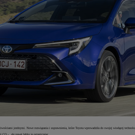
iwościami jezdnymi. Nowe rozwiązania i usprawnienia, które Toyota wprowadziła do swojej wiodącej technolog
isji CO
, ale nawet lekko je ograniczając.