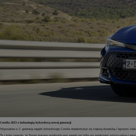
Corolla 2023 z technologią hybrydową nowej generacji
Wyposażona w 5. generację napędu hybrydowego Corolla charakteryzuje się większą dynamiką i lepszymi właśc
To z kolei sprawiło, że Toyota znacząco zwiększyła moc napędu nie tylko nie zwiększając zużycia paliwa i em