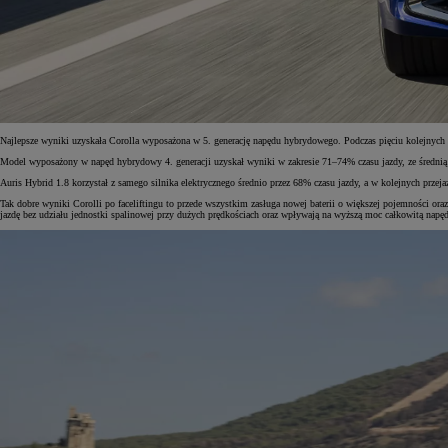
Najlepsze wyniki uzyskała Corolla wyposażona w 5. generację napędu hybrydowego. Podczas pięciu kolejnych
Model wyposażony w napęd hybrydowy 4. generacji uzyskał wyniki w zakresie 71–74% czasu jazdy, ze średni
Auris Hybrid 1.8 korzystał z samego silnika elektrycznego średnio przez 68% czasu jazdy, a w kolejnych prz
Tak dobre wyniki Corolli po faceliftingu to przede wszystkim zasługa nowej baterii o większej pojemności ora
jazdę bez udziału jednostki spalinowej przy dużych prędkościach oraz wpływają na wyższą moc całkowitą napę