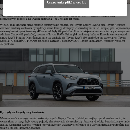
Ustawienia plików cookie
W Top10 najbardziej niezawodnych samochodów – 7 modeli Toyoty
Tegoroczny ranking Consumer Reports został zdominowany przez Toyotę. W dziesiątce najbardziej
niezawodnych modeli z najwyższą punktacją – aż 7 to auta tej marki.
W 2023 roku liderami niezawodności zostały takie modele, jak Toyota Camry Hybrid oraz Toyota 4Runner.
Zarówno średniej wielkości hybrydowy sedan Camry, dostępny w sprzedaży m.in. w Europie, jak i opracowany
na amerykański rynek terenowy 4Runner zdobyły 87 punktów. Trzecie miejsce w zestawieniu zajęła benzynowa
odmiana Camry (86 punktów), czwarte – Toyota RAV4 Prime (84 punktów), która w Europie występuje pod
nazwą RAV4 Plug-in. Na siódmym miejscu znalazła się Toyota RAV4 (80 punktów), na dziewiątym Toyota
Corolla (77 punktów). Pierwszą dziesiątkę zamyka 7-osobowy SUV Toyota Highlander Hybrid z wynikiem
75 punktów.
Hybrydy zachwyciły swą trwałością
Warto tu zwrócić uwagę, że tak doskonały wynik Toyoty Camry Hybrid jest najlepszym dowodem na to, że
wyposażone w napęd hybrydowy pojazdy charakteryzują się trwałością i bezawaryjnością. Potwierdzają to także
analizy Consumer Reports, według których hybrydy wykazały się średnio aż o 26% mniejszą awaryjnością niż
auta z silnikami konwencjonalnymi.