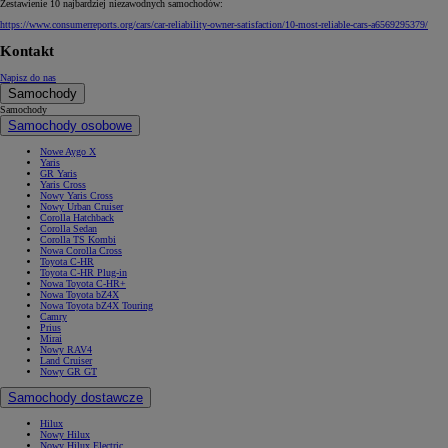
Zestawienie 10 najbardziej niezawodnych samochodów:
https://www.consumerreports.org/cars/car-reliability-owner-satisfaction/10-most-reliable-cars-a6569295379/
Kontakt
Napisz do nas
Samochody
Samochody
Samochody osobowe
Nowe Aygo X
Yaris
GR Yaris
Yaris Cross
Nowy Yaris Cross
Nowy Urban Cruiser
Corolla Hatchback
Corolla Sedan
Corolla TS Kombi
Nowa Corolla Cross
Toyota C-HR
Toyota C-HR Plug-in
Nowa Toyota C-HR+
Nowa Toyota bZ4X
Nowa Toyota bZ4X Touring
Camry
Prius
Mirai
Nowy RAV4
Land Cruiser
Nowy GR GT
Samochody dostawcze
Hilux
Nowy Hilux
Nowy Hilux Electric