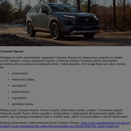
Consumer Reports
Działająca na rynku amerykańskim organizacja Consumer Reports jest finansowana wyłącznie ze składek
swoich członków i testuje samochody kupione z własnych środków. Ewaluacja jakości samochodów
prowadzona jest na podstawie niezależnych testów i badań ekspertów. Pod uwagę brane są tu takie czynniki,
jak:
niezawodność,
właściwości jezdne,
oszczędność,
bezpieczeństwo,
wyposażenie,
satysfakcja klienta.
Według oceny Consumer Reports Toyota to marka, która buduje solidne, wydajne i niezawodne pojazdy.
Większość modeli Toyoty dobrze wypadła w testach jakości i atrakcyjności dla konsumenta dzięki takim
cechom, jak imponująca oszczędność paliwa, komfort jazdy, dobrze wyciszona kabina i łatwość użytkowania.
Ranking niezawodności marek motoryzacyjnych Consumer Reports:
https://www.consumerreports.org/cars/car-
reliability-owner-satisfaction/who-makes-the-most-reliable-cars-a7824554938/?itm_source=parsely-api