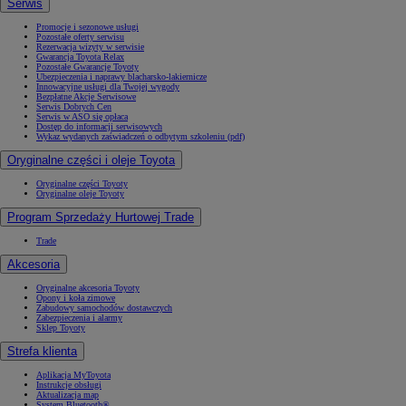
Serwis
Promocje i sezonowe usługi
Pozostałe oferty serwisu
Rezerwacja wizyty w serwisie
Gwarancja Toyota Relax
Pozostałe Gwarancje Toyoty
Ubezpieczenia i naprawy blacharsko-lakiernicze
Innowacyjne usługi dla Twojej wygody
Bezpłatne Akcje Serwisowe
Serwis Dobrych Cen
Serwis w ASO się opłaca
Dostęp do informacji serwisowych
Wykaz wydanych zaświadczeń o odbytym szkoleniu (pdf)
Oryginalne części i oleje Toyota
Oryginalne części Toyoty
Oryginalne oleje Toyoty
Program Sprzedaży Hurtowej Trade
Trade
Akcesoria
Oryginalne akcesoria Toyoty
Opony i koła zimowe
Zabudowy samochodów dostawczych
Zabezpieczenia i alarmy
Sklep Toyoty
Strefa klienta
Aplikacja MyToyota
Instrukcje obsługi
Aktualizacja map
System Bluetooth®