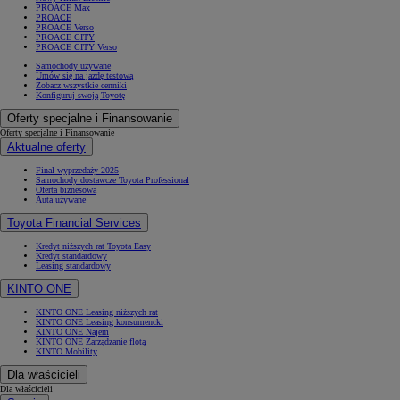
PROACE Max
PROACE
PROACE Verso
PROACE CITY
PROACE CITY Verso
Samochody używane
Umów się na jazdę testową
Zobacz wszystkie cenniki
Konfiguruj swoją Toyotę
Oferty specjalne i Finansowanie
Oferty specjalne i Finansowanie
Aktualne oferty
Finał wyprzedaży 2025
Samochody dostawcze Toyota Professional
Oferta biznesowa
Auta używane
Toyota Financial Services
Kredyt niższych rat Toyota Easy
Kredyt standardowy
Leasing standardowy
KINTO ONE
KINTO ONE Leasing niższych rat
KINTO ONE Leasing konsumencki
KINTO ONE Najem
KINTO ONE Zarządzanie flotą
KINTO Mobility
Dla właścicieli
Dla właścicieli