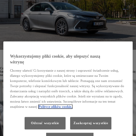
Consumer Reports opublikował najnowszy ranking niezawodności samochodów. Toyota uzyskała
Wykorzystujemy pliki cookie, aby ulepszyć naszą
w nim 76 punktów na 100 możliwych, ustępując jedynie Lexusowi, który zdobył 79 punktów.
witrynę
Zdecydowana większość modeli Toyoty uzyskała wyniki znacznie powyżej średniej.
Consumer Reports jest największą organizacją konsumencką w Stanach Zjednoczonych. To właśnie na jej
Chcemy ułatwić Ci korzystanie z naszej strony i usprawnić świadczenie usług,
badaniach swoje decyzje zakupowe opierają miliony amerykańskich klientów. Tegoroczne zestawienie opiera się
na danych ponad 330 000 pojazdów z roczników 2000–2023.
dlatego wykorzystujemy pliki cookie, które są umieszczane na Twoim
komputerze, telefonie komórkowym lub tablecie. Pomagają one nam zrozumieć
Twoje potrzeby i ulepszać funkcjonalność naszej witryny. Są wykorzystywane do
dostarczania usług i narzędzi osób trzecich, a także służą do celów reklamowych.
Zalecamy akceptację wszystkich plików cookie. Jeżeli nie wyrażasz na to zgody,
możesz łatwo zmienić ich ustawienia. Szczegółowe informacje na ten temat
znajdziesz w naszej
Polityce plików cookie.
Odrzuć wszystkie
Zaakceptuj wszystkie