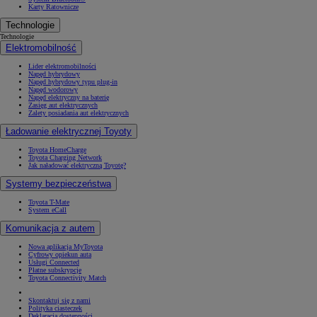
Karty Ratownicze
Technologie
Technologie
Elektromobilność
Lider elektromobilności
Napęd hybrydowy
Napęd hybrydowy typu plug-in
Napęd wodorowy
Napęd elektryczny na baterię
Zasięg aut elektrycznych
Zalety posiadania aut elektrycznych
Ładowanie elektrycznej Toyoty
Toyota HomeCharge
Toyota Charging Network
Jak naładować elektryczną Toyotę?
Systemy bezpieczeństwa
Toyota T-Mate
System eCall
Komunikacja z autem
Nowa aplikacja MyToyota
Cyfrowy opiekun auta
Usługi Connected
Płatne subskrypcje
Toyota Connectivity Match
Skontaktuj się z nami
Polityka ciasteczek
Deklaracja dostępności