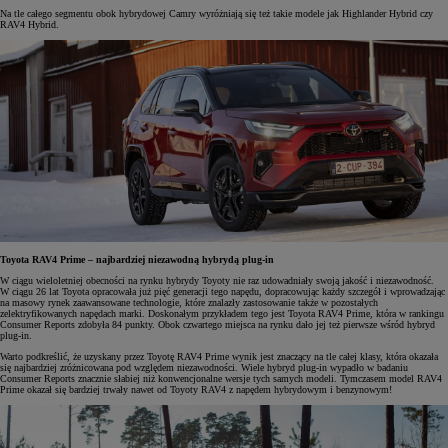
Na tle całego segmentu obok hybrydowej Camry wyróżniają się też takie modele jak Highlander Hybrid czy
RAV4 Hybrid.
Toyota RAV4 Prime – najbardziej niezawodną hybrydą plug-in
W ciągu wieloletniej obecności na rynku hybrydy Toyoty nie raz udowadniały swoją jakość i niezawodność.
W ciągu 26 lat Toyota opracowała już pięć generacji tego napędu, dopracowując każdy szczegół i wprowadzając
na masowy rynek zaawansowane technologie, które znalazły zastosowanie także w pozostałych
zelektryfikowanych napędach marki. Doskonałym przykładem tego jest Toyota RAV4 Prime, która w rankingu
Consumer Reports zdobyła 84 punkty. Obok czwartego miejsca na rynku dało jej też pierwsze wśród hybryd
plug-in.
Warto podkreślić, że uzyskany przez Toyotę RAV4 Prime wynik jest znaczący na tle całej klasy, która okazała
się najbardziej zróżnicowana pod względem niezawodności. Wiele hybryd plug-in wypadło w badaniu
Consumer Reports znacznie słabiej niż konwencjonalne wersje tych samych modeli. Tymczasem model RAV4
Prime okazał się bardziej trwały nawet od Toyoty RAV4 z napędem hybrydowym i benzynowym!