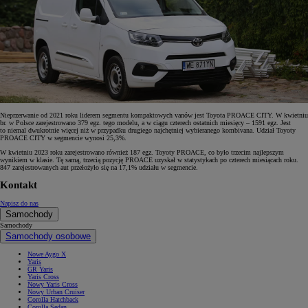
Nieprzerwanie od 2021 roku liderem segmentu kompaktowych vanów jest Toyota PROACE CITY. W kwietniu
br. w Polsce zarejestrowano 379 egz. tego modelu, a w ciągu czterech ostatnich miesięcy – 1591 egz. Jest
to niemal dwukrotnie więcej niż w przypadku drugiego najchętniej wybieranego kombivana. Udział Toyoty
PROACE CITY w segmencie wynosi 25,3%.
W kwietniu 2023 roku zarejestrowano również 187 egz. Toyoty PROACE, co było trzecim najlepszym
wynikiem w klasie. Tę samą, trzecią pozycję PROACE uzyskał w statystykach po czterech miesiącach roku.
847 zarejestrowanych aut przełożyło się na 17,1% udziału w segmencie.
Kontakt
Napisz do nas
Samochody
Samochody
Samochody osobowe
Nowe Aygo X
Yaris
GR Yaris
Yaris Cross
Nowy Yaris Cross
Nowy Urban Cruiser
Corolla Hatchback
Corolla Sedan