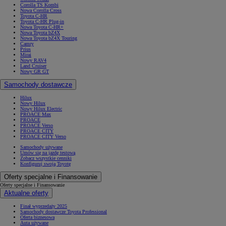
Corolla TS Kombi
Nowa Corolla Cross
Toyota C-HR
Toyota C-HR Plug-in
Nowa Toyota C-HR+
Nowa Toyota bZ4X
Nowa Toyota bZ4X Touring
Camry
Prius
Mirai
Nowy RAV4
Land Cruiser
Nowy GR GT
Samochody dostawcze
Hilux
Nowy Hilux
Nowy Hilux Electric
PROACE Max
PROACE
PROACE Verso
PROACE CITY
PROACE CITY Verso
Samochody używane
Umów się na jazdę testową
Zobacz wszystkie cenniki
Konfiguruj swoją Toyotę
Oferty specjalne i Finansowanie
Oferty specjalne i Finansowanie
Aktualne oferty
Finał wyprzedaży 2025
Samochody dostawcze Toyota Professional
Oferta biznesowa
Auta używane