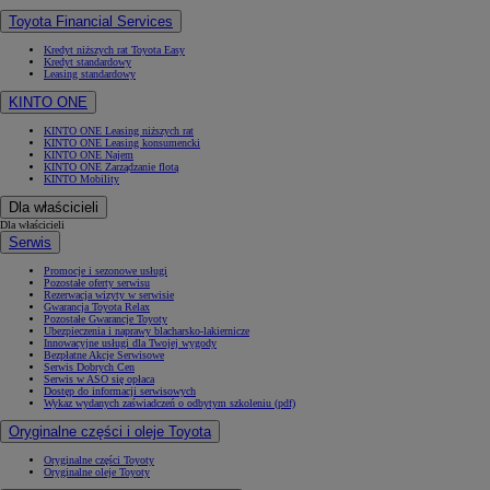
Toyota Financial Services
Kredyt niższych rat Toyota Easy
Kredyt standardowy
Leasing standardowy
KINTO ONE
KINTO ONE Leasing niższych rat
KINTO ONE Leasing konsumencki
KINTO ONE Najem
KINTO ONE Zarządzanie flotą
KINTO Mobility
Dla właścicieli
Dla właścicieli
Serwis
Promocje i sezonowe usługi
Pozostałe oferty serwisu
Rezerwacja wizyty w serwisie
Gwarancja Toyota Relax
Pozostałe Gwarancje Toyoty
Ubezpieczenia i naprawy blacharsko-lakiernicze
Innowacyjne usługi dla Twojej wygody
Bezpłatne Akcje Serwisowe
Serwis Dobrych Cen
Serwis w ASO się opłaca
Dostęp do informacji serwisowych
Wykaz wydanych zaświadczeń o odbytym szkoleniu (pdf)
Oryginalne części i oleje Toyota
Oryginalne części Toyoty
Oryginalne oleje Toyoty