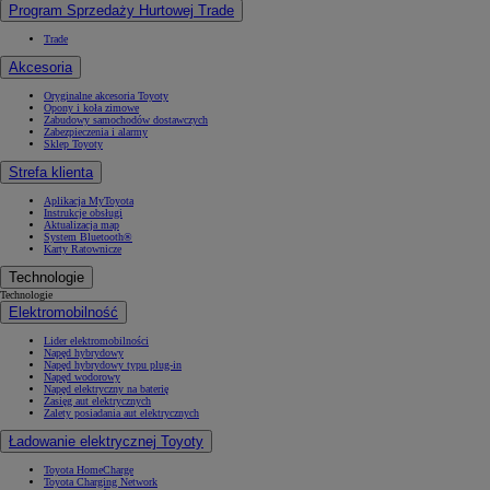
Program Sprzedaży Hurtowej Trade
Trade
Akcesoria
Oryginalne akcesoria Toyoty
Opony i koła zimowe
Zabudowy samochodów dostawczych
Zabezpieczenia i alarmy
Sklep Toyoty
Strefa klienta
Aplikacja MyToyota
Instrukcje obsługi
Aktualizacja map
System Bluetooth®
Karty Ratownicze
Technologie
Technologie
Elektromobilność
Lider elektromobilności
Napęd hybrydowy
Napęd hybrydowy typu plug-in
Napęd wodorowy
Napęd elektryczny na baterię
Zasięg aut elektrycznych
Zalety posiadania aut elektrycznych
Ładowanie elektrycznej Toyoty
Toyota HomeCharge
Toyota Charging Network