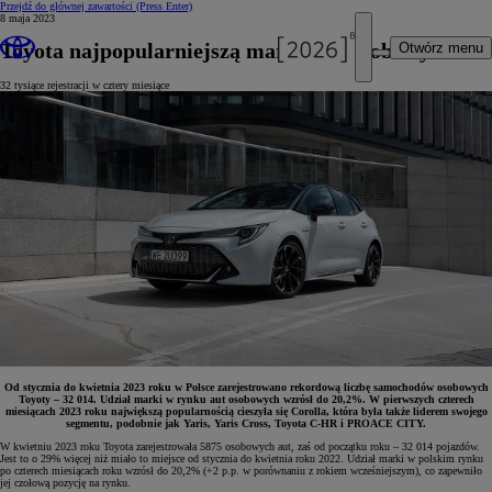
Przejdź do głównej zawartości
(Press Enter)
8 maja 2023
Toyota najpopularniejszą marką aut osobowych
Otwórz menu
32 tysiące rejestracji w cztery miesiące
Od stycznia do kwietnia 2023 roku w Polsce zarejestrowano rekordową liczbę samochodów osobowych
Toyoty – 32 014.
Udział marki w rynku aut osobowych wzrósł do 20,2%. W pierwszych czterech
miesiącach 2023 roku największą popularnością cieszyła się Corolla, która była także liderem swojego
segmentu, podobnie jak Yaris, Yaris Cross, Toyota C-HR i PROACE CITY.
W kwietniu 2023 roku Toyota zarejestrowała 5875 osobowych aut, zaś od początku roku – 32 014 pojazdów.
Jest to o 29% więcej niż miało to miejsce od stycznia do kwietnia roku 2022. Udział marki w polskim rynku
po czterech miesiącach roku wzrósł do 20,2% (+2 p.p. w porównaniu z rokiem wcześniejszym), co zapewniło
jej czołową pozycję na rynku.