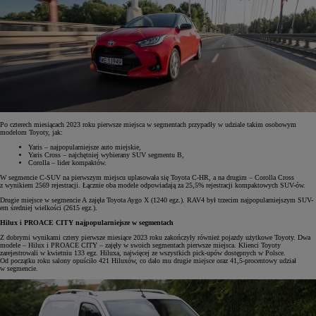
Po czterech miesiącach 2023 roku pierwsze miejsca w segmentach przypadły w udziale takim osobowym
modelom Toyoty, jak:
Yaris – najpopularniejsze auto miejskie,
Yaris Cross – najchętniej wybierany SUV segmentu B,
Corolla – lider kompaktów.
W segmencie C-SUV na pierwszym miejscu uplasowała się Toyota C-HR, a na drugim – Corolla Cross
z wynikiem 2569 rejestracji. Łącznie oba modele odpowiadają za 25,5% rejestracji kompaktowych SUV-ów.
Drugie miejsce w segmencie A zajęła Toyota Aygo X (1240 egz.). RAV4 był trzecim najpopularniejszym SUV-
em średniej wielkości (2615 egz.).
Hilux i PROACE CITY najpopularniejsze w segmentach
Z dobrymi wynikami cztery pierwsze miesiące 2023 roku zakończyły również pojazdy użytkowe Toyoty. Dwa
modele – Hilux i PROACE CITY – zajęły w swoich segmentach pierwsze miejsca. Klienci Toyoty
zarejestrowali w kwietniu 133 egz. Hiluxa, najwięcej ze wszystkich pick-upów dostępnych w Polsce.
Od początku roku salony opuściło 421 Hiluxów, co dało mu drugie miejsce oraz 41,5-procentowy udział
w segmencie.